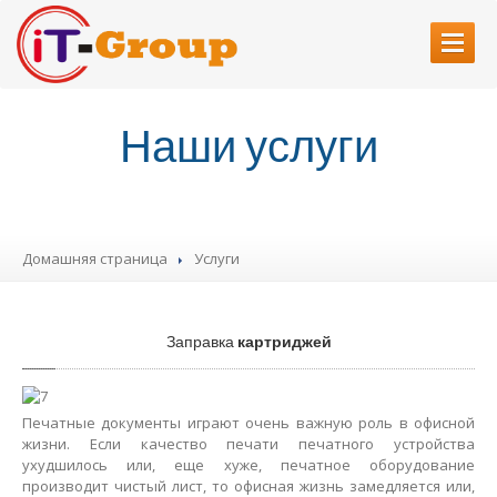
ГЛАВНАЯ
Наши услуги
О
НАС
УСЛУГИ
Разработка
Веб Сайтов
Домашняя страница
Услуги
Ремонт
печатающих устройств
Заправка
картриджей
Ремонт
компютеров
Заправка
картриджей
КОНТАКТЫ
Печатные документы играют очень важную роль в офисной
жизни. Если качество печати печатного устройства
ухудшилось или, еще хуже, печатное оборудование
производит чистый лист, то офисная жизнь замедляется или,