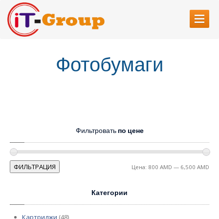
ГЛАВНАЯ
Фотобумаги
О
НАС
УСЛУГИ
Разработка
Веб Сайтов
Ремонт
печатающих устройств
Фильтровать
по цене
Заправка
картриджей
Ремонт
компютеров
Ми
Ма
ФИЛЬТРАЦИЯ
Цена:
800 AMD
—
6,500 AMD
КОНТАКТЫ
це
це
Категории
Картриджи
(48)