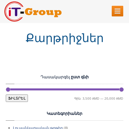
ԳԼԽԱՎՈՐ
Քարթրիջներ
ԾԱՌԱՅՈՒԹՅՈՒՆՆԵՐ
Համակարգիչների
վերանորոգում
Քարթրիջների
լիցքավորում
Վեբ
կայքերի պատրաստում
Տպիչ
սարքերի վերանորոգում
Դասակարգել
ըստ գնի
ՄԵՐ
ՄԱՍԻՆ
Ми
Ма
ՖԻԼՏՐԵԼ
Գին:
3,500 AMD
—
20,000 AMD
ԿԱՊ
це
це
Կատեգորիաներ
Լուսանկարչական թղթեր
(8)