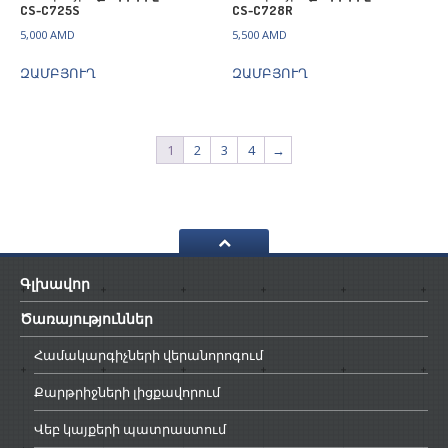
CS-C725S
CS-C728R
5,000
AMD
5,500
AMD
ԶԱՄԲՅՈՒՂ
ԶԱՄԲՅՈՒՂ
1
2
3
4
→
Գլխավոր
Ծառայություններ
Համակարգիչների
վերանորոգում
Քարթրիջների
լիցքավորում
Վեբ
կայքերի պատրաստում